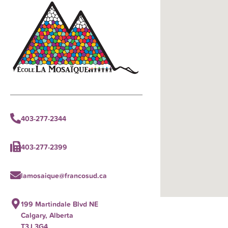
403-277-2344
403-277-2399
lamosaique@francosud.ca
199 Martindale Blvd NE
Calgary, Alberta
T3J 3G4