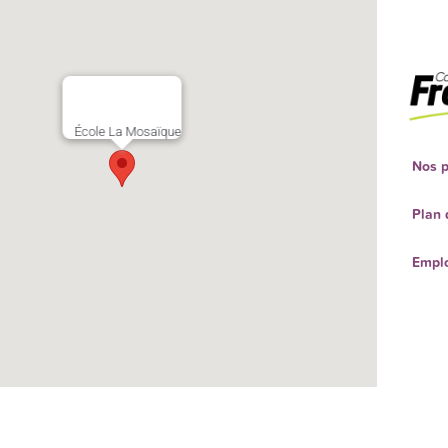
École La Mosaïque
Nos p
Plan 
Empl