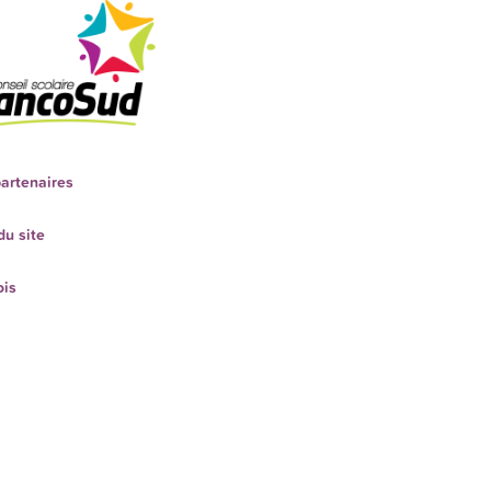
artenaires
du site
ois