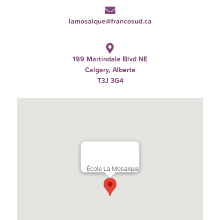
lamosaique@francosud.ca
199 Martindale Blvd NE
Calgary, Alberta
T3J 3G4
École La Mosaïque