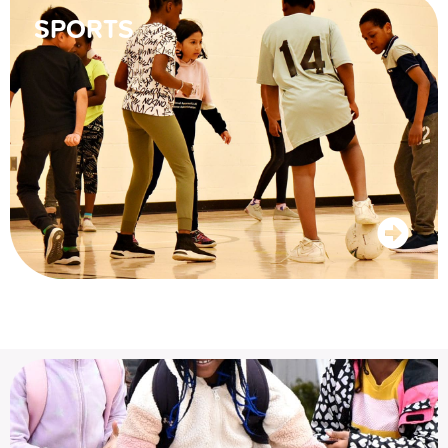
SPORTS
Les francophones de l’Alberta disposent de leur
propre système scolaire. Il s’agit des écoles
francophones – Français langue première.
L’activité physique contribue à instaurer chez les
élèves de saines habitudes de vie, en plus de
présenter de nombreux bienfaits, notamment en
matière de santé mentale et de réussite scolaire.