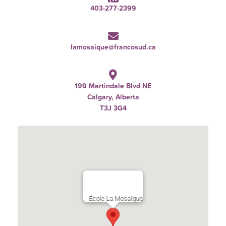
403-277-2399
lamosaique@francosud.ca
199 Martindale Blvd NE
Calgary, Alberta
T3J 3G4
École La Mosaïque