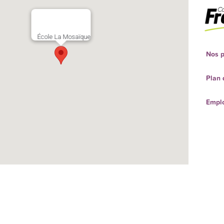
École La Mosaïque
Nos p
Plan 
Empl