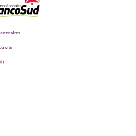
artenaires
du site
ois