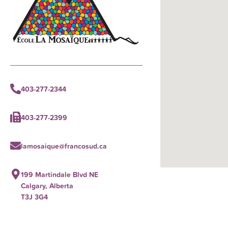
403-277-2344
403-277-2399
lamosaique@francosud.ca
199 Martindale Blvd NE
Calgary, Alberta
T3J 3G4