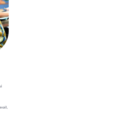
ui
vail,