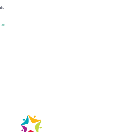
nts
ion