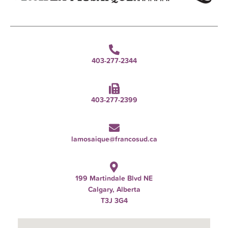
403-277-2344
403-277-2399
lamosaique@francosud.ca
199 Martindale Blvd NE
Calgary, Alberta
T3J 3G4