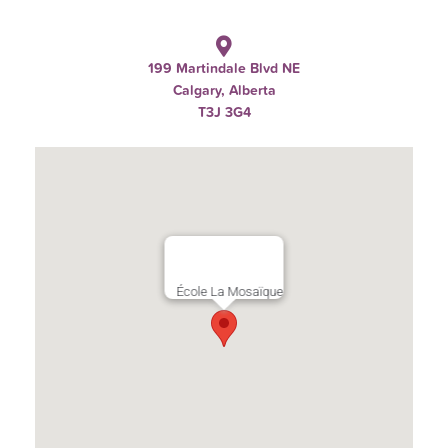
199 Martindale Blvd NE
Calgary, Alberta
T3J 3G4
École La Mosaïque