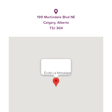
199 Martindale Blvd NE
Calgary, Alberta
T3J 3G4
École La Mosaïque